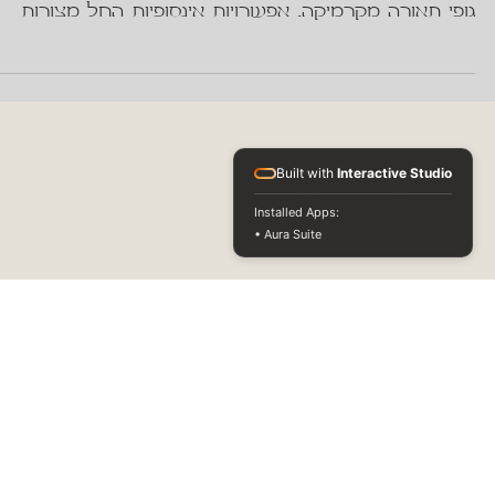
אפשרויות בחירה מתוך מגוון רחב של גופי תאורה, ובפרט,
גופי תאורה מקרמיקה. אפשרויות אינסופיות החל מצורות
וגימורים מינימליסטיים ומודרניים וכלה בסגנונות קלאסיים
ואומנותיים. השילוב בין קרמיקה לתאורה הוא אמנותי ופרקט
בו זמנית. המוצרים מקרמיקה מתאימים לסגנונות שונים
ונותנים לעיצוב הבית מראה ייחודי ומיוחד.
Built with
Interactive Studio
Installed Apps:
• Aura Suite