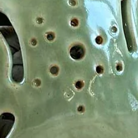
HomeArt
עיצוב פנים - ציורים
ומה שהם מכניסים
לבית שלנו
הבית שלנו ראוי ליותר לאמנות
שנבחרה בקפידה, שנוצרה
בידיים אמיתיות, עם לב פתוח.
אני מאמינה בבחירה בציורים
מקוריים, שנולדו מתוך
השראה וחיים ובמיוחד מתוך
החיבור לאמנים מהאזור שלנו,
כאן בצפון.