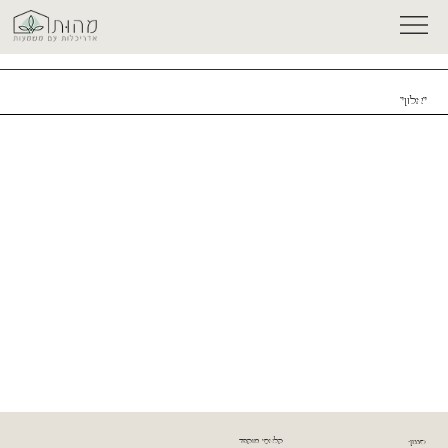
"אלון"
סגנון:
קלאסי מוקפד