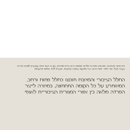
בית פרטי בבנימינה, המאופיין במראה קלאסי ומחופה באבן בריק מפירוק, עם גג רעפי חרס שמעניק למבנה מראה
עשיר ובעל אופי ייחודי. חיפוי האבן יוצר תחושת עומק ואותנטיות, ומעניק לבית נוכחות מרשימה.
החלל הציבורי והמטבח תוכננו כחלל פתוח ורחב, 
המשתרע על כל הקומה התחתונה, במטרה לייצר 
הפרדה מלאה בין אזורי המגורים הציבוריים לאגפי 
הקומה העליונה נותרה עם קווים נקיים ופשוטים, 
המשלימים את המראה המאוזן בין שני המפלסים. 
חלונות בלגיים בשילוב פרזול איכותי משדרגים את 
החזיתות ומכניסים אור טבעי בשפע. לאורך המבנה 